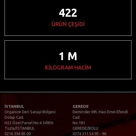
605
ÜRÜN ÇEŞİDİ
2
M
KİLOGRAM HACİM
İSTANBUL
GEREDE
Organize Deri Sanayi Bölgesi
Demirciler Mh. Hacı Emin Efendi
Dolap Cad.
Cad.
H22 Özel Parsel No:4 34956
No:181
Tuzla/İSTANBUL
GEREDE/BOLU
0216 394 85 00
0374 311 54 95 - 96