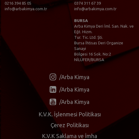
0216 394 85 05
0374 311 67 39
info@arbakimya.com.tr
info@arbakimya.com.tr
BURSA
Arba Kimya Deri İml. San. Nak. ve
Eğt. Hizm.
Tur. Tic. Ltd. Şti.
Bursa İhtisas Deri Organize
Sanayi
Bölgesi 16 Sok. No:2
NİLÜFER/BURSA
/Arba Kimya
/Arba Kimya
/Arba Kimya
K.V.K. İşlenmesi Politikası
Çerez Politikası
K.V.K Saklama ve İmha